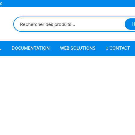
TS
L
DOCUMENTATION
WEB SOLUTIONS
CONTACT
Actualité
ERP
Solutions
Business Intelligence
ASSISTANCE