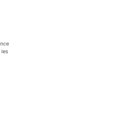
Solutions Intégrations
API Intégrations
KPI Intégrations
POWER BI
ance
 les