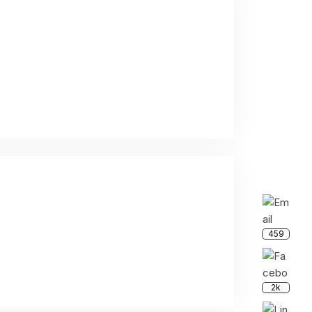
459
2k