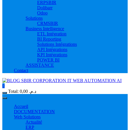
ERPSBIR
Dolibarr
Odoo
Solutions
CRMSBIR
Business Intelligence
ETL Intégration
BI Reporting
Solutions Intégrations
API Intégrations
KPI Intégrations
POWER BI
ASSISTANCE
Contact
0
Total:
0,00
د.م.
Accueil
DOCUMENTATION
Web Solutions
Actualité
ERP