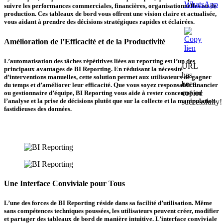
suivre les performances commerciales, financières, organisationnelles ou de
production. Ces tableaux de bord vous offrent une vision claire et actualisée,
vous aidant à prendre des décisions stratégiques rapides et éclairées.
Amélioration de l’Efficacité et de la Productivité
L’automatisation des tâches répétitives liées au reporting est l’un des
URL
principaux avantages de BI Reporting. En réduisant la nécessité
has
d’interventions manuelles, cette solution permet aux utilisateurs de gagner
been
du temps et d’améliorer leur efficacité. Que vous soyez responsable financier
copied
ou gestionnaire d’équipe, BI Reporting vous aide à rester concentré sur
l’analyse et la prise de décisions plutôt que sur la collecte et la manipulation
successfully!
fastidieuses des données.
Une Interface Conviviale pour Tous
L’une des forces de BI Reporting réside dans sa facilité d’utilisation. Même
sans compétences techniques poussées, les utilisateurs peuvent créer, modifier
et partager des tableaux de bord de manière intuitive. L’interface conviviale