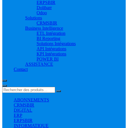
ERPSBIR
Dolibarr
Odoo
Solutions
CRMSBIR
Business Intelligence
ETL Intégration
BI Reporting
Solutions Intégrations
API Intégrations
KPI Intégrations
POWER BI
ASSISTANCE
Contact
ABONNEMENTS
CRMSBIR
DIGITAL
ERP
ERPSBIR
INFORMATIQUE