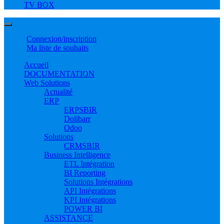
TV BOX
Connexion/inscription
Ma liste de souhaits
Accueil
DOCUMENTATION
Web Solutions
Actualité
ERP
ERPSBIR
Dolibarr
Odoo
Solutions
CRMSBIR
Business Intelligence
ETL Intégration
BI Reporting
Solutions Intégrations
API Intégrations
KPI Intégrations
POWER BI
ASSISTANCE