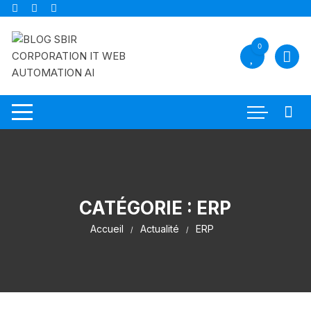
Aller
au
contenu
0
CATÉGORIE :
ERP
Accueil
Actualité
ERP